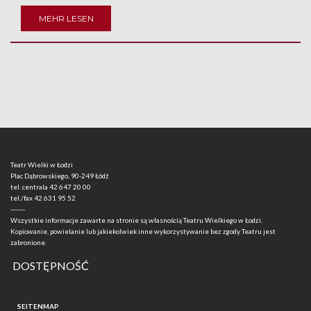
MEHR LESEN
Teatr Wielki w Łodzi
Plac Dąbrowskiego, 90-249 Łódź
tel. centrala
42 647 20 00
tel./fax
42 631 95 52
-------
Wszystkie informacje zawarte na stronie są własnością Teatru Wielkiego w Łodzi.
Kopiowanie, powielanie lub jakiekolwiek inne wykorzystywanie bez zgody Teatru jest
zabronione.
DOSTĘPNOŚĆ
SEITENMAP