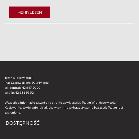
MEHR LESEN
Teatr Wielki w Łodzi
Plac Dąbrowskiego, 90-249 Łódź
tel. centrala
42 647 20 00
tel./fax
42 631 95 52
-------
Wszystkie informacje zawarte na stronie są własnością Teatru Wielkiego w Łodzi.
Kopiowanie, powielanie lub jakiekolwiek inne wykorzystywanie bez zgody Teatru jest
zabronione.
DOSTĘPNOŚĆ