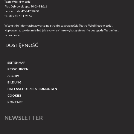
Teatr Wielki w Łodzi
Plac Dąbrowskiego, 90-249 Łódź
tel. centrala
42 647 20 00
tel./fax
42 631 95 52
-------
Wszystkie informacje zawarte na stronie są własnością Teatru Wielkiego w Łodzi.
Kopiowanie, powielanie lub jakiekolwiek inne wykorzystywanie bez zgody Teatru jest
zabronione.
DOSTĘPNOŚĆ
SEITENMAP
RESSOURCEN
ARCHIV
BILDUNG
DATENSCHUTZBESTIMMUNGEN
COOKIES
KONTAKT
NEWSLETTER