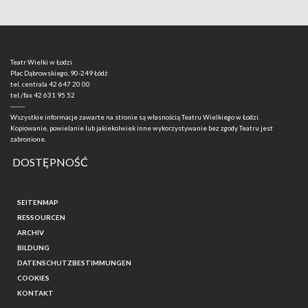
Teatr Wielki w Łodzi
Plac Dąbrowskiego, 90-249 Łódź
tel. centrala
42 647 20 00
tel./fax
42 631 95 52
-------
Wszystkie informacje zawarte na stronie są własnością Teatru Wielkiego w Łodzi.
Kopiowanie, powielanie lub jakiekolwiek inne wykorzystywanie bez zgody Teatru jest
zabronione.
DOSTĘPNOŚĆ
SEITENMAP
RESSOURCEN
ARCHIV
BILDUNG
DATENSCHUTZBESTIMMUNGEN
COOKIES
KONTAKT