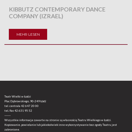
KIBBUTZ CONTEMPORARY DANCE
COMPANY (IZRAEL)
MEHR LESEN
Teatr Wielki w Łodzi
Plac Dąbrowskiego, 90-249 Łódź
tel. centrala
42 647 20 00
tel./fax
42 631 95 52
-------
Wszystkie informacje zawarte na stronie są własnością Teatru Wielkiego w Łodzi.
Kopiowanie, powielanie lub jakiekolwiek inne wykorzystywanie bez zgody Teatru jest
zabronione.