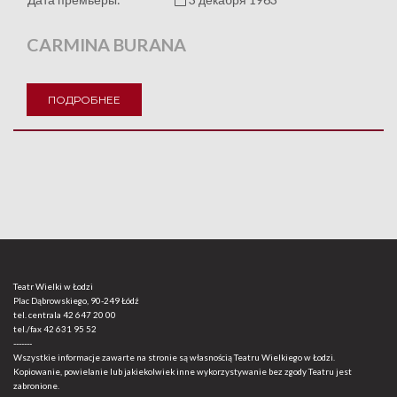
CARMINA BURANA
ПОДРОБНЕЕ
Teatr Wielki w Łodzi
Plac Dąbrowskiego, 90-249 Łódź
tel. centrala
42 647 20 00
tel./fax
42 631 95 52
-------
Wszystkie informacje zawarte na stronie są własnością Teatru Wielkiego w Łodzi.
Kopiowanie, powielanie lub jakiekolwiek inne wykorzystywanie bez zgody Teatru jest
zabronione.