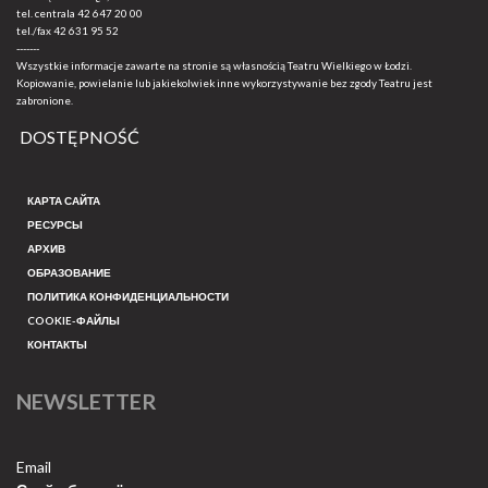
tel. centrala
42 647 20 00
tel./fax
42 631 95 52
-------
Wszystkie informacje zawarte na stronie są własnością Teatru Wielkiego w Łodzi.
Kopiowanie, powielanie lub jakiekolwiek inne wykorzystywanie bez zgody Teatru jest
zabronione.
DOSTĘPNOŚĆ
КАРТА САЙТА
РЕСУРСЫ
АРХИВ
ОБРАЗОВАНИЕ
ПОЛИТИКА КОНФИДЕНЦИАЛЬНОСТИ
COOKIE-ФАЙЛЫ
КОНТАКТЫ
NEWSLETTER
Email