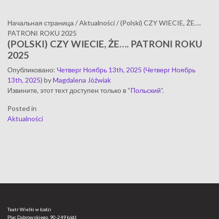
Начальная страница
/
Aktualności
/
(Polski) CZY WIECIE, ŻE….
PATRONI ROKU 2025
(POLSKI) CZY WIECIE, ŻE…. PATRONI ROKU
2025
Опубликовано
:
Четверг Ноябрь 13th, 2025
(Четверг Ноябрь
13th, 2025)
by
Magdalena Jóźwiak
Извините, этот техт доступен только в “
Польский
”.
Posted in
Aktualności
Teatr Wielki w Łodzi
Plac Dąbrowskiego, 90-249 Łódź