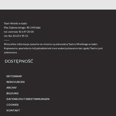
Teatr Wielki w Łodzi
Plac Dąbrowskiego, 90-249 Łódź
tel. centrala
42 647 20 00
tel./fax
42 631 95 52
-------
Wszystkie informacje zawarte na stronie są własnością Teatru Wielkiego w Łodzi.
Kopiowanie, powielanie lub jakiekolwiek inne wykorzystywanie bez zgody Teatru jest
zabronione.
DOSTĘPNOŚĆ
SEITENMAP
RESSOURCEN
ARCHIV
BILDUNG
DATENSCHUTZBESTIMMUNGEN
COOKIES
KONTAKT