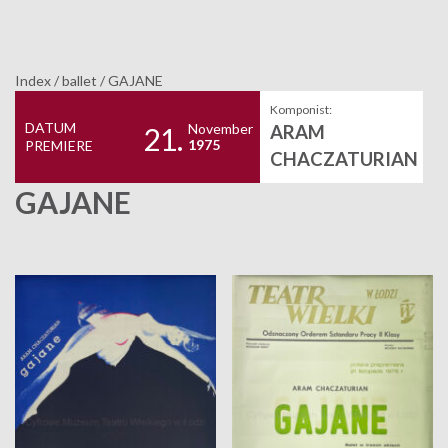
Index
/
ballet
/
GAJANE
Komponist:
DATUM
November
ARAM
21.
1975
PREMIERE
CHACZATURIAN
GAJANE