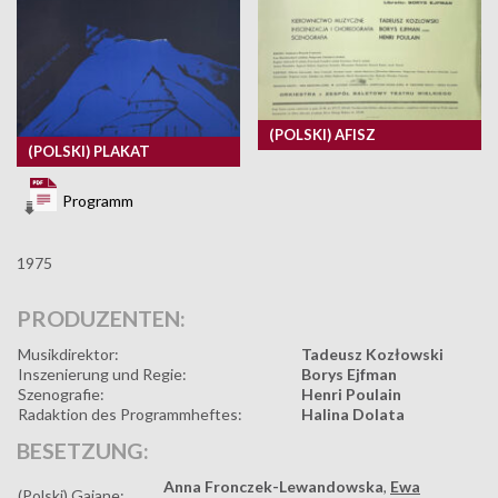
(POLSKI) AFISZ
(POLSKI) PLAKAT
Programm
1975
PRODUZENTEN:
Musikdirektor:
Tadeusz Kozłowski
Inszenierung und Regie:
Borys Ejfman
Szenografie:
Henri Poulain
Radaktion des Programmheftes:
Halina Dolata
BESETZUNG:
Anna Fronczek-Lewandowska
,
Ewa
(Polski) Gajane: