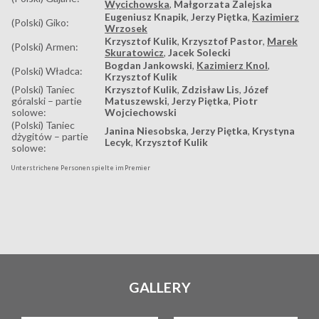
Wycichowska
,
Małgorzata Zalejska
Eugeniusz Knapik
,
Jerzy Piętka
,
Kazimierz
(Polski) Giko:
Wrzosek
Krzysztof Kulik
,
Krzysztof Pastor
,
Marek
(Polski) Armen:
Skuratowicz
,
Jacek Solecki
Bogdan Jankowski
,
Kazimierz Knol
,
(Polski) Władca:
Krzysztof Kulik
(Polski) Taniec
Krzysztof Kulik
,
Zdzisław Lis
,
Józef
góralski – partie
Matuszewski
,
Jerzy Piętka
,
Piotr
solowe:
Wojciechowski
(Polski) Taniec
Janina Niesobska
,
Jerzy Piętka
,
Krystyna
dżygitów – partie
Lecyk
,
Krzysztof Kulik
solowe:
Unterstrichene Personen spielte im Premier
GALLERY