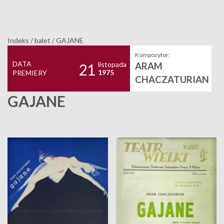
Indeks
/
balet
/
GAJANE
Kompozytor:
DATA
listopada
ARAM
21
1975
PREMIERY
CHACZATURIAN
GAJANE