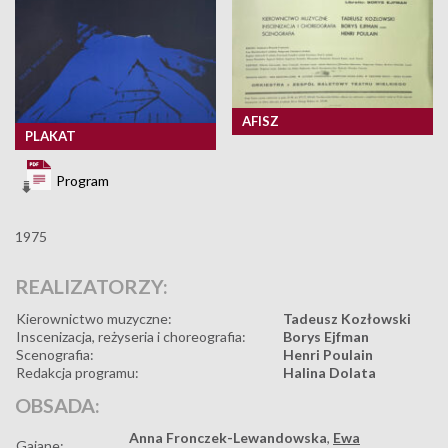
AFISZ
PLAKAT
Program
1975
REALIZATORZY:
Kierownictwo muzyczne:
Tadeusz Kozłowski
Inscenizacja, reżyseria i choreografia:
Borys Ejfman
Scenografia:
Henri Poulain
Redakcja programu:
Halina Dolata
OBSADA:
Anna Fronczek-Lewandowska
,
Ewa
Gajane: