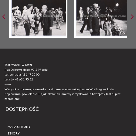
Teatr Wielki w Łodzi
Plac Dąbrowskiego, 90-249 Łódź
tel. centrala
42 647 20 00
tel./fax
42 631 95 52
-------
Wszystkie informacje zawarte na stronie są własnością Teatru Wielkiego w Łodzi.
Kopiowanie, powielanie lub jakiekolwiek inne wykorzystywanie bez zgody Teatru jest
zabronione.
DOSTĘPNOŚĆ
MAPA STRONY
ZBIORY