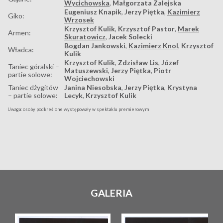
Wycichowska
,
Małgorzata Zalejska
Eugeniusz Knapik
,
Jerzy Piętka
,
Kazimierz
Giko:
Wrzosek
Krzysztof Kulik
,
Krzysztof Pastor
,
Marek
Armen:
Skuratowicz
,
Jacek Solecki
Bogdan Jankowski
,
Kazimierz Knol
,
Krzysztof
Władca:
Kulik
Krzysztof Kulik
,
Zdzisław Lis
,
Józef
Taniec góralski –
Matuszewski
,
Jerzy Piętka
,
Piotr
partie solowe:
Wojciechowski
Taniec dżygitów
Janina Niesobska
,
Jerzy Piętka
,
Krystyna
– partie solowe:
Lecyk
,
Krzysztof Kulik
Uwaga: osoby podkreślone występowały w spektaklu premierowym
GALERIA