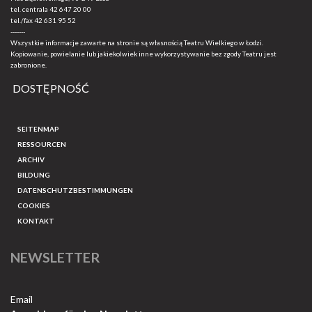
tel. centrala
42 647 20 00
tel./fax
42 631 95 52
-------
Wszystkie informacje zawarte na stronie są własnością Teatru Wielkiego w Łodzi.
Kopiowanie, powielanie lub jakiekolwiek inne wykorzystywanie bez zgody Teatru jest
zabronione.
DOSTĘPNOŚĆ
SEITENMAP
RESSOURCEN
ARCHIV
BILDUNG
DATENSCHUTZBESTIMMUNGEN
COOKIES
KONTAKT
NEWSLETTER
Email