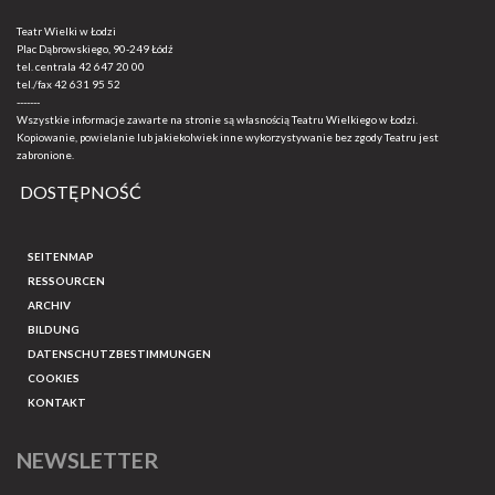
Teatr Wielki w Łodzi
Plac Dąbrowskiego, 90-249 Łódź
tel. centrala
42 647 20 00
tel./fax
42 631 95 52
-------
Wszystkie informacje zawarte na stronie są własnością Teatru Wielkiego w Łodzi.
Kopiowanie, powielanie lub jakiekolwiek inne wykorzystywanie bez zgody Teatru jest
zabronione.
DOSTĘPNOŚĆ
SEITENMAP
RESSOURCEN
ARCHIV
BILDUNG
DATENSCHUTZBESTIMMUNGEN
COOKIES
KONTAKT
NEWSLETTER