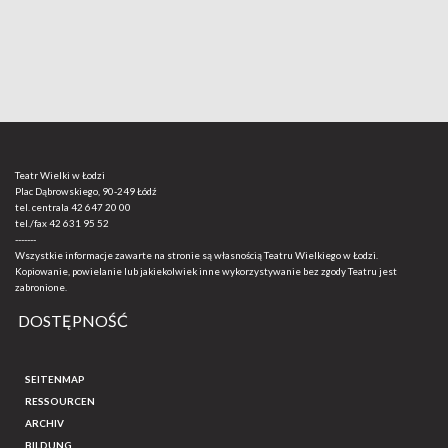
Teatr Wielki w Łodzi
Plac Dąbrowskiego, 90-249 Łódź
tel. centrala
42 647 20 00
tel./fax
42 631 95 52
-------
Wszystkie informacje zawarte na stronie są własnością Teatru Wielkiego w Łodzi.
Kopiowanie, powielanie lub jakiekolwiek inne wykorzystywanie bez zgody Teatru jest
zabronione.
DOSTĘPNOŚĆ
SEITENMAP
RESSOURCEN
ARCHIV
BILDUNG