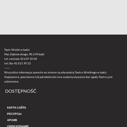
Teatr Wielki w Łodzi
Plac Dąbrowskiego, 90-249 Łódź
tel. centrala
42 647 20 00
tel./fax
42 631 95 52
-------
Wszystkie informacje zawarte na stronie są własnością Teatru Wielkiego w Łodzi.
Kopiowanie, powielanie lub jakiekolwiek inne wykorzystywanie bez zgody Teatru jest
zabronione.
DOSTĘPNOŚĆ
КАРТА САЙТА
РЕСУРСЫ
АРХИВ
ОБРАЗОВАНИЕ