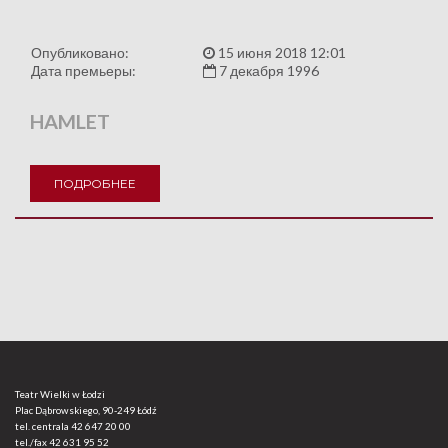
Опубликовано:
15 июня 2018 12:01
Дата премьеры:
7 декабря 1996
HAMLET
ПОДРОБНЕЕ
Teatr Wielki w Łodzi
Plac Dąbrowskiego, 90-249 Łódź
tel. centrala
42 647 20 00
tel./fax
42 631 95 52