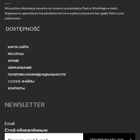
-------
Wszystkie informacje zawarte na stronie są własnością Teatru Wielkiego w Łodzi.
Kopiowanie, powielanie lub jakiekolwiek inne wykorzystywanie bez zgody Teatru jest
zabronione.
DOSTĘPNOŚĆ
КАРТА САЙТА
РЕСУРСЫ
АРХИВ
ОБРАЗОВАНИЕ
ПОЛИТИКА КОНФИДЕНЦИАЛЬНОСТИ
COOKIE-ФАЙЛЫ
КОНТАКТЫ
NEWSLETTER
Email
Стой обновлённым