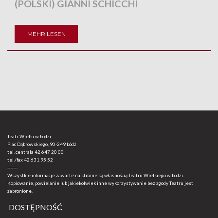
(POLSKI) GIANNI SCHICCHI
MEHR LESEN
Teatr Wielki w Łodzi
Plac Dąbrowskiego, 90-249 Łódź
tel. centrala
42 647 20 00
tel./fax
42 631 95 52
-------
Wszystkie informacje zawarte na stronie są własnością Teatru Wielkiego w Łodzi.
Kopiowanie, powielanie lub jakiekolwiek inne wykorzystywanie bez zgody Teatru jest
zabronione.
DOSTĘPNOŚĆ