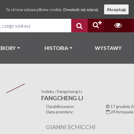
Ta strona używa plików cookie.
Dowiedz się więcej
Akceptuję
ZBIORY
HISTORIA
WYSTAWY
Indeks
/
Fangcheng Li
FANGCHENG LI
Opublikowano:
17 grudnia 2
Data premiery:
24 listopada
GIANNI SCHICCHI