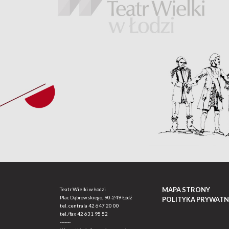
MAPA STRONY
Teatr Wielki w Łodzi
Plac Dąbrowskiego, 90-249 Łódź
POLITYKA PRYWATN
tel. centrala
42 647 20 00
tel./fax
42 631 95 52
-------