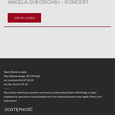
ANGELA GHEORGHIU – KONCERT
MEHR LESEN
Teatr Wielki w Łodzi
Plac Dąbrowskiego, 90-249 Łódź
tel. centrala
42 647 20 00
tel./fax
42 631 95 52
-------
Wszystkie informacje zawarte na stronie są własnością Teatru Wielkiego w Łodzi.
Kopiowanie, powielanie lub jakiekolwiek inne wykorzystywanie bez zgody Teatru jest
zabronione.
DOSTĘPNOŚĆ