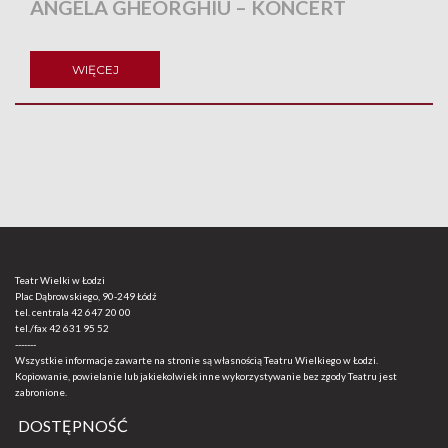
ANGELA GHEORGHIU – KONCERT
WIĘCEJ
Teatr Wielki w Łodzi
Plac Dąbrowskiego, 90-249 Łódź
tel. centrala
42 647 20 00
tel./fax
42 631 95 52
-------
Wszystkie informacje zawarte na stronie są własnością Teatru Wielkiego w Łodzi.
Kopiowanie, powielanie lub jakiekolwiek inne wykorzystywanie bez zgody Teatru jest
zabronione.
DOSTĘPNOŚĆ