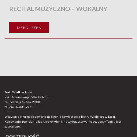
RECITAL MUZYCZNO – WOKALNY
MEHR LESEN
Teatr Wielki w Łodzi
Plac Dąbrowskiego, 90-249 Łódź
tel. centrala
42 647 20 00
tel./fax
42 631 95 52
-------
Wszystkie informacje zawarte na stronie są własnością Teatru Wielkiego w Łodzi.
Kopiowanie, powielanie lub jakiekolwiek inne wykorzystywanie bez zgody Teatru jest
zabronione.
DOSTĘPNOŚĆ