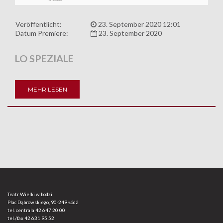
Veröffentlicht:
23. September 2020 12:01
Datum Premiere:
23. September 2020
LO SPEZIALE
MEHR LESEN
Teatr Wielki w Łodzi
Plac Dąbrowskiego, 90-249 Łódź
tel. centrala
42 647 20 00
tel./fax
42 631 95 52