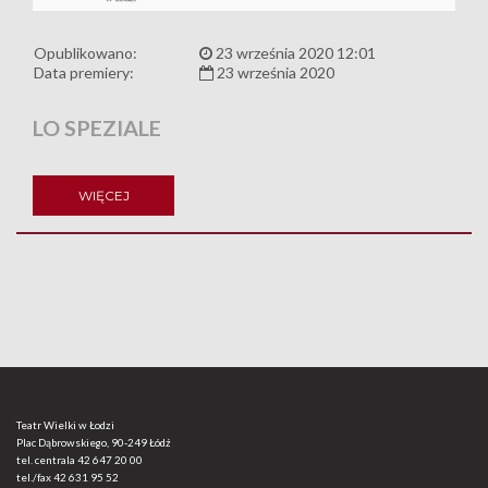
Opublikowano:
23 września 2020 12:01
Data premiery:
23 września 2020
LO SPEZIALE
WIĘCEJ
Teatr Wielki w Łodzi
Plac Dąbrowskiego, 90-249 Łódź
tel. centrala
42 647 20 00
tel./fax
42 631 95 52