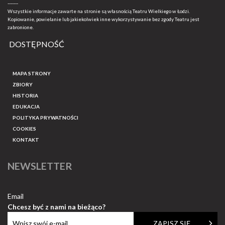
-------
Wszystkie informacje zawarte na stronie są własnością Teatru Wielkiego w Łodzi.
Kopiowanie, powielanie lub jakiekolwiek inne wykorzystywanie bez zgody Teatru jest
zabronione.
DOSTĘPNOŚĆ
MAPA STRONY
ZBIORY
HISTORIA
EDUKACJA
POLITYKA PRYWATNOŚCI
COOKIES
KONTAKT
NEWSLETTER
Email
Chcesz być z nami na bieżąco?