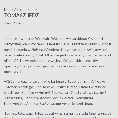
Index
/
Tomasz Jedz
TOMASZ JEDZ
Band: Soliści
———–
Jest absolwentem Wydziału Wokalno-Aktorskiego Akademii
Muzycznej we Wrocławiu. Debiutował w Teatrze Wielkim w Łodzi
partią Ismaela w
Nabuccu
Verdiego i z tym teatrem związany był
przez wiele kolejnych lat. Obecnie jest tzw. wolnym strzelcem i od
blisko 20. lat współpracuje z większością polskich teatrów
operowych; często jest gościem także zagranicznych teatrów
operowych.
Wśród najważniejszych ról w karierze artysty są m.in.: Alfred w
Traviacie
Verdiego, Don José w
Carmen
Bizeta, Ismael w
Nabuccu
Verdiego, Maurizio w
Adrianie Lecouvreur
Cilei, tytułowy
Kandyd
Bernsteina, Chopin w
Kochankach z klasztoru Valldemosa
Ptaszyńskiej, Artur w
Łucji z Lammermoor
Donizettiego.
Tomasz Jedz wziął także udział w nagraniu musicalu
Upiór w operze