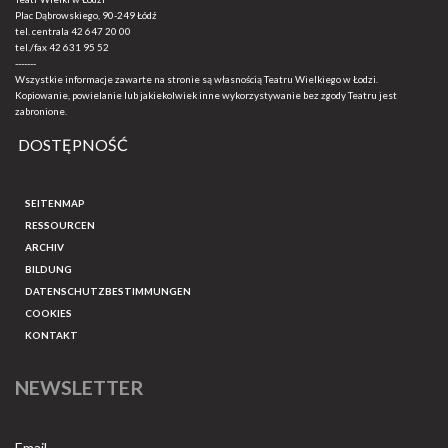
Plac Dąbrowskiego, 90-249 Łódź
tel. centrala
42 647 20 00
tel./fax
42 631 95 52
-------
Wszystkie informacje zawarte na stronie są własnością Teatru Wielkiego w Łodzi.
Kopiowanie, powielanie lub jakiekolwiek inne wykorzystywanie bez zgody Teatru jest
zabronione.
DOSTĘPNOŚĆ
SEITENMAP
RESSOURCEN
ARCHIV
BILDUNG
DATENSCHUTZBESTIMMUNGEN
COOKIES
KONTAKT
NEWSLETTER
Email