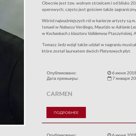
Obecnie jest tzw. wolnym strzelcem i od blisko 20
operowych; często jest gościem także zagranicz
Wśród najważniejszych ról w karierze artysty są m.
Ismael w
Nabuccu
Verdiego, Maurizio w
Adrianie Le
w
Kochankach z klasztoru Valldemosa
Ptaszyńskiej, 
Tomasz Jedz wziął także udział w nagraniu musica
które został laureatem dwóch
Platynowych płyt
.
Опубликовано:
6 июня 2018
Дата премьеры:
7 января 2
CARMEN
ПОДРОБНЕЕ
Опубликовано:
6 июня 2018