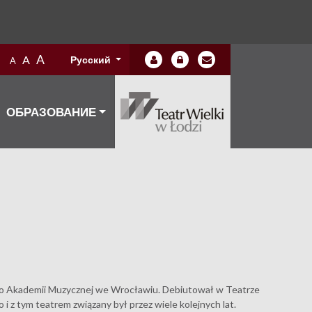
A
A
Русский
A
ОБРАЗОВАНИЕ
o Akademii Muzycznej we Wrocławiu. Debiutował w Teatrze
 i z tym teatrem związany był przez wiele kolejnych lat.