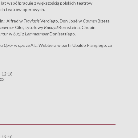
. lat współpracuje z większością polskich teatrów
nych teatrów operowych.
in.: Alfred w
Traviacie
Verdiego, Don José w
Carmen
Bizeta,
couvreur
Cilei, tytułowy
Kandyd
Bernsteina, Chopin
Artur w
Łucji z Lammermoor
Donizettiego.
lu
Upiór w operze
A.L. Webbera w partii Ubaldo Piangiego, za
 12:18
003
 12:18