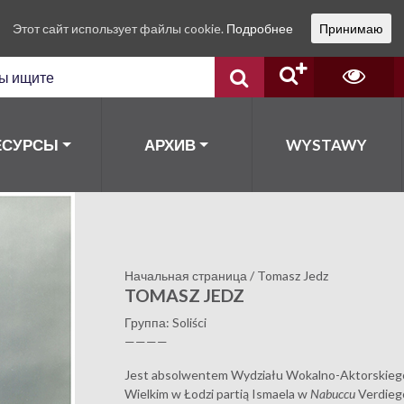
Этот сайт использует файлы cookie.
Подробнее
Принимаю
ЕСУРСЫ
АРХИВ
WYSTAWY
Начальная страница
/
Tomasz Jedz
TOMASZ JEDZ
Группа: Soliści
————
Jest absolwentem Wydziału Wokalno-Aktorskieg
Wielkim w Łodzi partią Ismaela w
Nabuccu
Verdiego