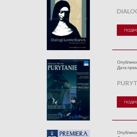
DIALO
ПОДР
Опублико
Дата пре
PURYT
ПОДР
Опублико