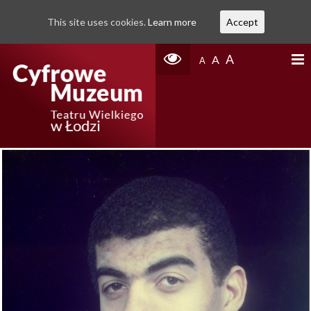
This site uses cookies.
Learn more
Accept
A
A
A