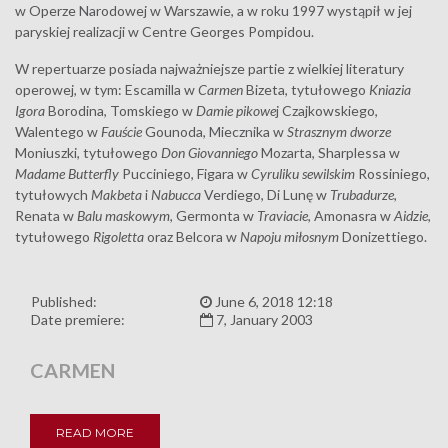
w Operze Narodowej w Warszawie, a w roku 1997 wystąpił w jej
paryskiej realizacji w Centre Georges Pompidou.
W repertuarze posiada najważniejsze partie z wielkiej literatury
operowej, w tym: Escamilla w
Carmen
Bizeta, tytułowego
Kniazia
Igora
Borodina, Tomskiego w
Damie pikowe
j Czajkowskiego,
Walentego w
Fauście
Gounoda, Miecznika w
Strasznym dworze
Moniuszki, tytułowego
Don Giovanniego
Mozarta, Sharplessa w
Madame Butterfly
Pucciniego, Figara w
Cyruliku sewilskim
Rossiniego,
tytułowych
Makbeta
i
Nabucca
Verdiego, Di Lunę w
Trubadurze
,
Renata w
Balu
maskowym
, Germonta w
Traviacie
, Amonasra w
Aidzie
,
tytułowego
Rigoletta
oraz Belcora w
Napoju miłosnym
Donizettiego.
Published:
June 6, 2018 12:18
Date premiere:
7, January 2003
CARMEN
READ MORE