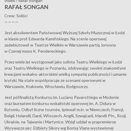
Index
/
Rafał Songan
RAFAŁ SONGAN
Crew: Soliści
————
Jest absolwentem Państwowej Wyższej Szkoły Muzycznej w Łodzi
w klasie prof. Edwarda Kamińskiego. Na scenie operowej
zadebiutował w Teatrze Wielkim w Warszawie partią Jonsona
w
Czarnej masce
K. Pendereckiego.
Przez wiele lat występował jako solista Teatru Wielkiego w Łodzi
oraz Teatru Wielkiego w Poznaniu, zdobywając swoimi znakomitymi
kreacjami wokalno-aktorskimi wielką sympatię publiczności i uznanie
krytyki. Na stałe współpracuje ze scenami operowymi w
Warszawie, Krakowie, Wrocławiu, Bydgoszczy.
Jest półfinalistą Konkursu im. Luciano Pavarottiego w Modenie
oraz laureatem konkursu wokalistyki operowej im. A. Didura w
Bytomiu. Odbył liczne tournée, śpiewał m.in. w Niemczech, Francji,
Belgii, Holandii, Danii, Włoszech, Anglii, Szwajcarii, Irlandii Płn., Rosji,
Ukrainie, na Tajwanie i Martynice. Wziął udział w prapremierze
Wyrywacza serc
Elżbiety Sikory wg Borisa Viana wystawionej