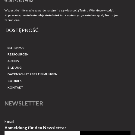
tel./fax
42 631 95 52
-------
Wszystkie informacje zawarte na stronie są własnością Teatru Wielkiego w Łodzi.
Kopiowanie, powielanie lub jakiekolwiek inne wykorzystywanie bez zgody Teatru jest
zabronione.
DOSTĘPNOŚĆ
SEITENMAP
RESSOURCEN
ARCHIV
BILDUNG
DATENSCHUTZBESTIMMUNGEN
COOKIES
KONTAKT
NEWSLETTER
Email
Anmeldung für den Newsletter