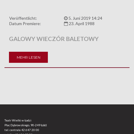
Veröffentlicht:
5. Juni 2019 14:24
Datum Premiere:
23. April 1988
GALOWY WIECZÓR BALETOWY
MEHR LESEN
Teatr Wielki w Łodzi
Plac Dąbrowskiego, 90-249 Łódź
tel. centrala
42 647 20 00