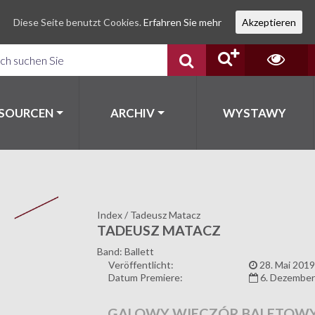
Diese Seite benutzt Cookies.
Erfahren Sie mehr
Akzeptieren
SSOURCEN
ARCHIV
WYSTAWY
Index
/
Tadeusz Matacz
TADEUSZ MATACZ
Band: Ballett
Veröffentlicht:
28. Mai 2019
Datum Premiere:
6. Dezember
GALOWY WIECZÓR BALETOW