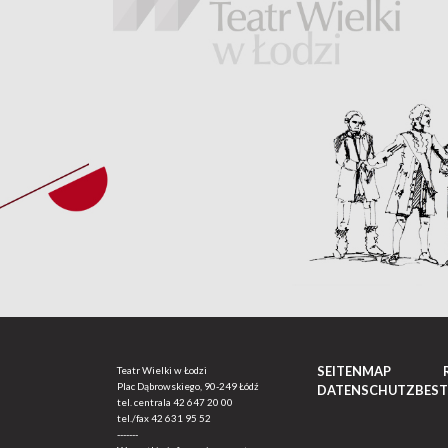
SEITENMAP
Teatr Wielki w Łodzi
Plac Dąbrowskiego, 90-249 Łódź
DATENSCHUTZBES
tel. centrala
42 647 20 00
tel./fax
42 631 95 52
-------