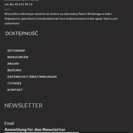
tel./fax
42 631 95 52
-------
Wszystkie informacje zawarte na stronie są własnością Teatru Wielkiego w Łodzi.
Kopiowanie, powielanie lub jakiekolwiek inne wykorzystywanie bez zgody Teatru jest
zabronione.
DOSTĘPNOŚĆ
SEITENMAP
RESSOURCEN
ARCHIV
BILDUNG
DATENSCHUTZBESTIMMUNGEN
COOKIES
KONTAKT
NEWSLETTER
Email
Anmeldung für den Newsletter