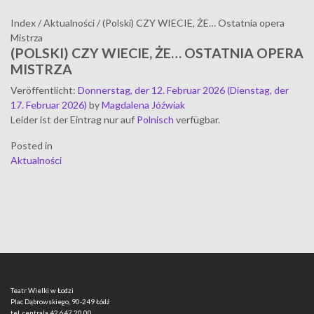
Index
/
Aktualności
/
(Polski) CZY WIECIE, ŻE… Ostatnia opera
Mistrza
(POLSKI) CZY WIECIE, ŻE… OSTATNIA OPERA
MISTRZA
Veröffentlicht
:
Donnerstag, der 12. Februar 2026
(Dienstag, der
17. Februar 2026)
by
Magdalena Jóźwiak
Leider ist der Eintrag nur auf
Polnisch
verfügbar.
Posted in
Aktualności
Teatr Wielki w Łodzi
Plac Dąbrowskiego, 90-249 Łódź
tel. centrala
42 647 20 00