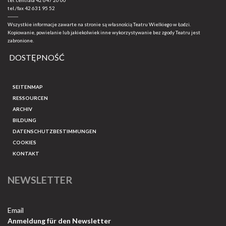
tel. centrala
42 647 20 00
tel./fax
42 631 95 52
-------
Wszystkie informacje zawarte na stronie są własnością Teatru Wielkiego w Łodzi.
Kopiowanie, powielanie lub jakiekolwiek inne wykorzystywanie bez zgody Teatru jest
zabronione.
DOSTĘPNOŚĆ
SEITENMAP
RESSOURCEN
ARCHIV
BILDUNG
DATENSCHUTZBESTIMMUNGEN
COOKIES
KONTAKT
NEWSLETTER
Email
Anmeldung für den Newsletter