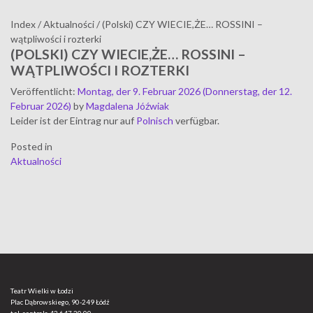
Index
/
Aktualności
/
(Polski) CZY WIECIE,ŻE… ROSSINI –
wątpliwości i rozterki
(POLSKI) CZY WIECIE,ŻE… ROSSINI –
WĄTPLIWOŚCI I ROZTERKI
Veröffentlicht
:
Montag, der 9. Februar 2026
(Donnerstag, der 12.
Februar 2026)
by
Magdalena Jóźwiak
Leider ist der Eintrag nur auf
Polnisch
verfügbar.
Posted in
Aktualności
Teatr Wielki w Łodzi
Plac Dąbrowskiego, 90-249 Łódź