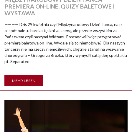
PREMIERA ON-LINE, QUIZY BALETOWE I
WYSTAWA
———— Dziś 29 kwietnia czyli Międzynarodowy Dzień Tańca, nasz
zespół baletu bardzo tęskni za sceną, ale przede wszystkim za
Państwem czyli naszymi Widzami. Postanowili więc przygotować
premierę baletową on-line. Wydaje się to niemożliwe? Dla naszych
tancerzy nie ma rzeczy niemożliwych; chętnie stanęli na wezwanie
choreografa – Grzegorza Brożka, który wymyślił całą ideę spektaklu
pt. Separated
MEHR LESEN