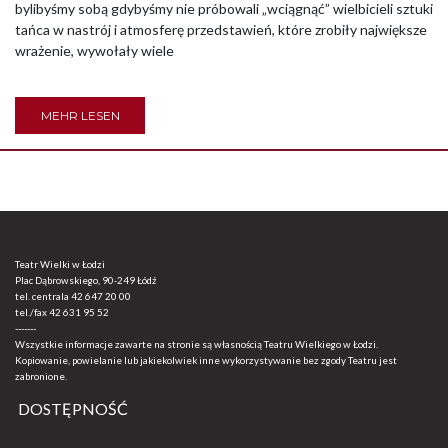
bylibyśmy sobą gdybyśmy nie próbowali „wciągnąć” wielbicieli sztuki
tańca w nastrój i atmosferę przedstawień, które zrobiły największe
wrażenie, wywołały wiele
MEHR LESEN
Teatr Wielki w Łodzi
Plac Dąbrowskiego, 90-249 Łódź
tel. centrala
42 647 20 00
tel./fax
42 631 95 52
-------
Wszystkie informacje zawarte na stronie są własnością Teatru Wielkiego w Łodzi.
Kopiowanie, powielanie lub jakiekolwiek inne wykorzystywanie bez zgody Teatru jest
zabronione.
DOSTĘPNOŚĆ