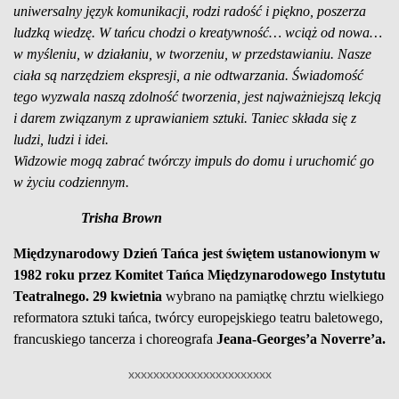
uniwersalny język komunikacji, rodzi radość i piękno, poszerza
ludzką wiedzę. W tańcu chodzi o kreatywność… wciąż od nowa…
w myśleniu, w działaniu, w tworzeniu, w przedstawianiu. Nasze
ciała są narzędziem ekspresji, a nie odtwarzania. Świadomość
tego wyzwala naszą zdolność tworzenia, jest najważniejszą lekcją
i darem związanym z uprawianiem sztuki. Taniec składa się z
ludzi, ludzi i idei.
Widzowie mogą zabrać twórczy impuls do domu i uruchomić go
w życiu codziennym.
Trisha Brown
Międzynarodowy Dzień Tańca
jest świętem ustanowionym w
1982 roku przez Komitet Tańca Międzynarodowego Instytutu
Teatralnego
.
2
9 kwietnia
wybrano na pamiątkę chrztu wielkiego
reformatora sztuki tańca, twórcy europejskiego teatru baletowego,
francuskiego tancerza i choreografa
Jeana-Georges’a Noverre’a.
xxxxxxxxxxxxxxxxxxxxxxx