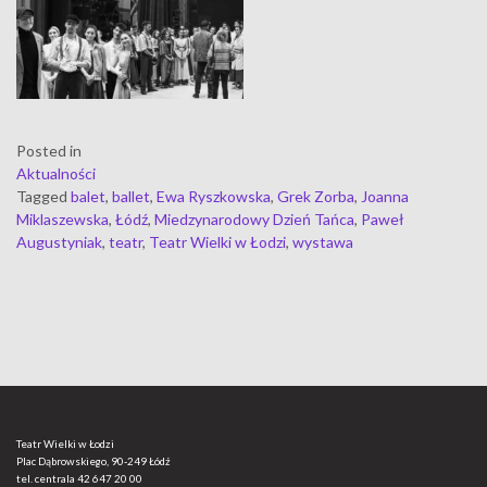
Posted in
Aktualności
Tagged
balet
,
ballet
,
Ewa Ryszkowska
,
Grek Zorba
,
Joanna
Miklaszewska
,
Łódź
,
Miedzynarodowy Dzień Tańca
,
Paweł
Augustyniak
,
teatr
,
Teatr Wielki w Łodzi
,
wystawa
Teatr Wielki w Łodzi
Plac Dąbrowskiego, 90-249 Łódź
tel. centrala
42 647 20 00