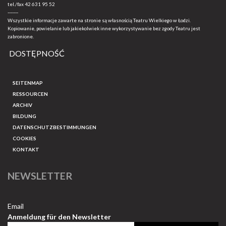
tel./fax
42 631 95 52
-------
Wszystkie informacje zawarte na stronie są własnością Teatru Wielkiego w Łodzi.
Kopiowanie, powielanie lub jakiekolwiek inne wykorzystywanie bez zgody Teatru jest
zabronione.
DOSTĘPNOŚĆ
SEITENMAP
RESSOURCEN
ARCHIV
BILDUNG
DATENSCHUTZBESTIMMUNGEN
COOKIES
KONTAKT
NEWSLETTER
Email
Anmeldung für den Newsletter