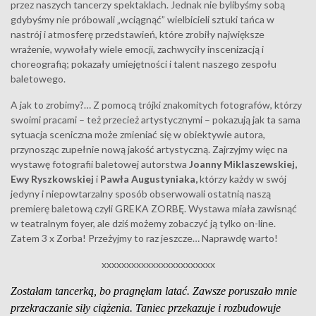
przez naszych tancerzy spektaklach. Jednak nie bylibyśmy sobą
gdybyśmy nie próbowali „wciągnąć” wielbicieli sztuki tańca w
nastrój i atmosferę przedstawień, które zrobiły największe
wrażenie, wywołały wiele emocji, zachwyciły inscenizacją i
choreografią; pokazały umiejętności i talent naszego zespołu
baletowego.
A jak to zrobimy?… Z pomocą trójki znakomitych fotografów, którzy
swoimi pracami – też przecież artystycznymi – pokazują jak ta sama
sytuacja sceniczna może zmieniać się w obiektywie autora,
przynosząc zupełnie nową jakość artystyczną. Zajrzyjmy więc na
wystawę fotografii baletowej autorstwa
Joanny Miklaszewskiej,
Ewy Ryszkowskiej
i
Pawła Augustyniaka,
którzy każdy w swój
jedyny i niepowtarzalny sposób obserwowali ostatnią naszą
premierę baletową czyli GREKA ZORBĘ. Wystawa miała zawisnąć
w teatralnym foyer, ale dziś możemy zobaczyć ją tylko on-line.
Zatem 3 x Zorba! Przeżyjmy to raz jeszcze… Naprawdę warto!
xxxxxxxxxxxxxxxxxxxxxxx
Zostałam tancerką, bo pragnęłam latać. Zawsze poruszało mnie
przekraczanie siły ciążenia.
Taniec przekazuje i rozbudowuje