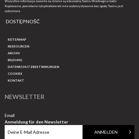
Wszystkie informacje zawarte na stronie są własnością Teatru Wielkiego w Łodzi.
Kopiowanie, powielanie lub jakiekolwiek inne wykorzystywanie bez zgody Teatru jest
zabronione.
DOSTĘPNOŚĆ
SEITENMAP
RESSOURCEN
ARCHIV
BILDUNG
DATENSCHUTZBESTIMMUNGEN
COOKIES
KONTAKT
NEWSLETTER
Email
Anmeldung für den Newsletter