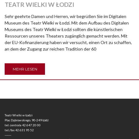
TEATR WIELKI W ŁODZI
Sehr geehrte Damen und Herren, wir begrüßen Sie im Digitalen
Museum des Teatr Wielki w Łodzi. Mit dem Aufbau des Digitalen
Museums des Teatr Wielki w Łodzi sollten die künstlerischen
Ressourcen unseres Theaters zugänglich gemacht werden. Mit
der EU-Kofinanzierung haben wir versucht, einen Ort zu schaffen,
an dem der Zugang zur reichen Tradition der 60
MEHR LESEN
Teatr Wielki w Łodzi
Plac Dąbrowskiego, 90-249 Łódź
tel. centrala
42 647 20 00
tel./fax
42 631 95 52
-------