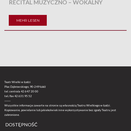
RECITAL MUZYCZNO – WOKALNY
MEHR LESEN
Teatr Wielki w Łodzi
Plac Dąbrowskiego, 90-249 Łódź
tel. centrala
42 647 20 00
tel./fax
42 631 95 52
-------
Wszystkie informacje zawarte na stronie są własnością Teatru Wielkiego w Łodzi.
Kopiowanie, powielanie lub jakiekolwiek inne wykorzystywanie bez zgody Teatru jest
zabronione.
DOSTĘPNOŚĆ