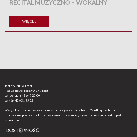
RECITAL MUZYCZNO – WOKALNY
WIĘCEJ
Teatr Wielki w Łodzi
Plac Dąbrowskiego, 90-249 Łódź
tel. centrala
42 647 20 00
tel./fax
42 631 95 52
-------
Wszystkie informacje zawarte na stronie są własnością Teatru Wielkiego w Łodzi.
Kopiowanie, powielanie lub jakiekolwiek inne wykorzystywanie bez zgody Teatru jest
zabronione.
DOSTĘPNOŚĆ