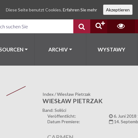
Diese Seite benutzt Cookies.
Erfahren Sie mehr
Akzeptieren
SSOURCEN
ARCHIV
WYSTAWY
Index
/
Wiesław Pietrzak
WIESŁAW PIETRZAK
Band: Soliści
Veröffentlicht:
6. Juni 2018
Datum Premiere:
14. Septemb
CARMEN