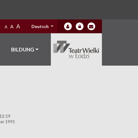
A
A
Deutsch
A
BILDUNG
 12:19
er 1991