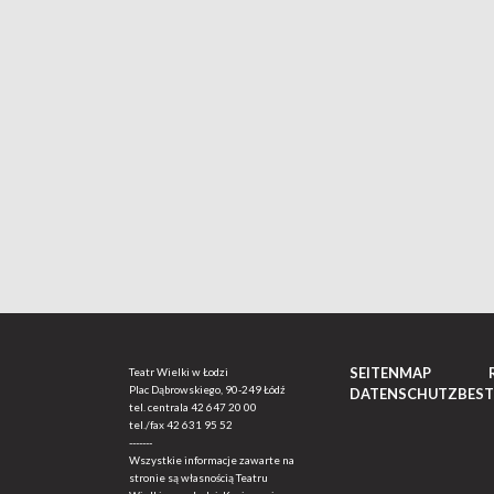
SEITENMAP
Teatr Wielki w Łodzi
Plac Dąbrowskiego, 90-249 Łódź
DATENSCHUTZBES
tel. centrala
42 647 20 00
tel./fax
42 631 95 52
-------
Wszystkie informacje zawarte na
stronie są własnością Teatru