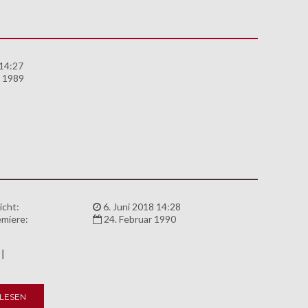
 14:27
 1989
icht:
6. Juni 2018 14:28
miere:
24. Februar 1990
I
LESEN