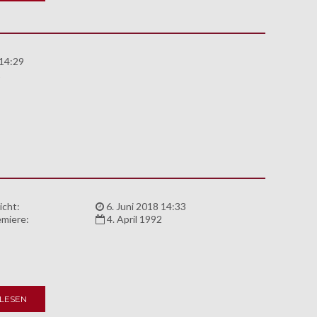
 14:29
1
icht:
6. Juni 2018 14:33
miere:
4. April 1992
LESEN