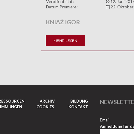
Veröffentlicht:
12. Juni 201
Datum Premiere:
22. Oktober
KNIAŹ IGOR
MEHR LESEN
NEWSLETT
RESSOURCEN
ARCHIV
BILDUNG
TIMMUNGEN
COOKIES
KONTAKT
Email
Anmeldung für d