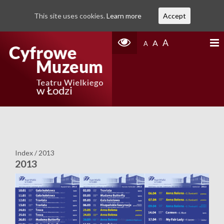
This site uses cookies.
Learn more
Accept
A
A
A
Index
/
2013
2013