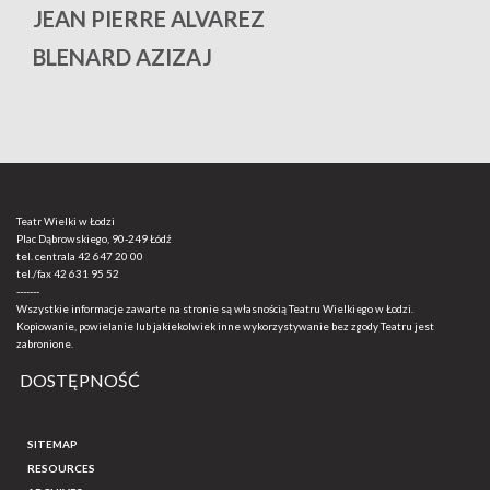
R
JEAN PIERRE ALVAREZ
S
Ś
T
U
V
W
Y
Z
Ż
BLENARD AZIZAJ
Teatr Wielki w Łodzi
Plac Dąbrowskiego, 90-249 Łódź
tel. centrala
42 647 20 00
tel./fax
42 631 95 52
-------
Wszystkie informacje zawarte na stronie są własnością Teatru Wielkiego w Łodzi.
Kopiowanie, powielanie lub jakiekolwiek inne wykorzystywanie bez zgody Teatru jest
zabronione.
DOSTĘPNOŚĆ
SITEMAP
RESOURCES