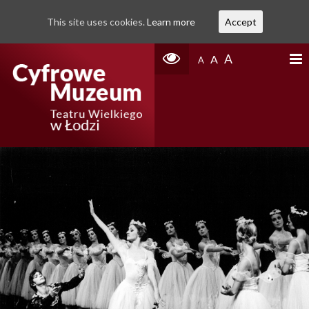
This site uses cookies.
Learn more
Accept
A
A
A