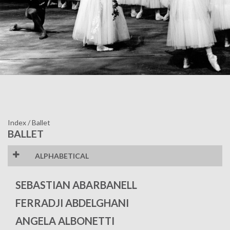
Index
/
Ballet
BALLET
ALPHABETICAL
A
Ä
A
B
C
SEBASTIAN ABARBANELL
Ć
D
E
F
G
FERRADJI ABDELGHANI
H
I
J
K
L
ANGELA ALBONETTI
Ł
M
N
O
P