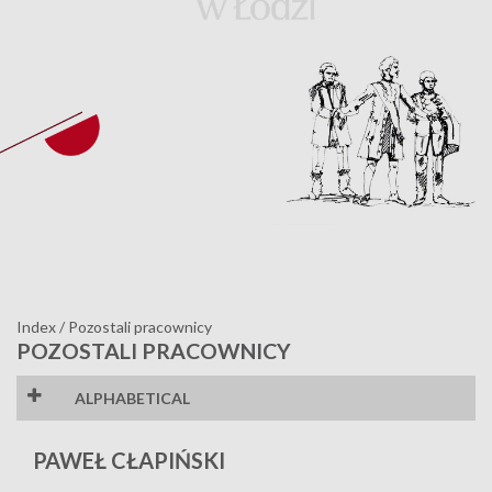
Index
/
Pozostali pracownicy
POZOSTALI PRACOWNICY
ALPHABETICAL
C
D
K
M
N
PAWEŁ CŁAPIŃSKI
S
W
Z