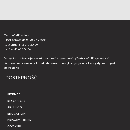
Teatr Wielki w Łodzi
Plac Dąbrowskiego, 90-249 Łódź
tel. centrala
42 647 20 00
tel./fax
42 631 95 52
-------
Wszystkie informacje zawarte na stronie są własnością Teatru Wielkiego w Łodzi.
Kopiowanie, powielanie lub jakiekolwiek inne wykorzystywanie bez zgody Teatru jest
zabronione.
DOSTĘPNOŚĆ
SITEMAP
RESOURCES
ARCHIVES
EDUCATION
PRIVACY POLICY
COOKIES