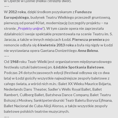
w Operze w Lyonie (
Halk
a i
Straszny dwór
).
—–
W
2012 roku
, dzięki środkom pozyskanym z
Funduszu
Europejskiego
, budynek Teatru Wielkiego przeszedł gruntowną,
pierwszą od ponad 40 lat, modernizację (szczegóły projektu – na
stronie „
Projekty unijne
”). W tym czasie opera nie zaprzestała
działalności i swoje spektakle prezentowała na scenie Teatru im. S.
Jaracza, a także w innych miejscach Łodzi.
Pierwsza premiera
po
remoncie odbyła się
6 kwietnia 2013 roku
a była nią nigdy w Łodzi
nie wystawiana opera Gaetana Donizettiego
Anna Bolena
.
—–
Od
1968
roku Teatr Wielki jest organizatorem międzynarodowego
festiwalu sztuki baletowej pn.
Łódzkie Spotkania Baletowe
.
Podczas 24 dotychczasowych edycji (festiwal odbywa się co dwa
lata) w Łodzi gościły wszystkie najważniejsze zespoły baletowe z
całego świata, a wśród nich m.in.: Balet XX Wieku Maurice Béjarta,
Nederlands Dans Theater, Sadler’s Wells Royal Ballet, Ballet
Rambert, Cullberg Ballet, Batsheva Dance Company, Balet Teatru
Bolszoj z Moskwy, Sanktpetersburski Teatr Baletu Borysa Ejfmana,
Ballet Nacional de Cuba Alicji Alonso, a także wszystkie zespoły
baletowe polskich teatrów muzycznych.
—–