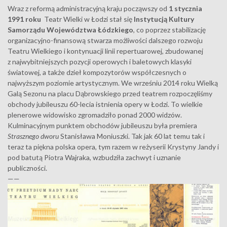
Wraz z reformą administracyjną kraju począwszy od
1 stycznia
1991 roku
Teatr Wielki w Łodzi stał się
Instytucją Kultury
Samorządu Województwa Łódzkiego
, co poprzez stabilizację
organizacyjno-finansową stwarza możliwości dalszego rozwoju
Teatru Wielkiego i kontynuacji linii repertuarowej, zbudowanej
z najwybitniejszych pozycji operowych i baletowych klasyki
światowej, a także dzieł kompozytorów współczesnych o
najwyższym poziomie artystycznym. We wrześniu 2014 roku Wielką
Galą Sezonu na placu Dąbrowskiego przed teatrem rozpoczęliśmy
obchody jubileuszu 60-lecia istnienia opery w Łodzi. To wielkie
plenerowe widowisko zgromadziło ponad 2000 widzów.
Kulminacyjnym punktem obchodów jubileuszu była premiera
Strasznego dworu
Stanisława Moniuszki. Tak jak 60 lat temu tak i
teraz ta piękna polska opera, tym razem w reżyserii Krystyny Jandy i
pod batutą Piotra Wajraka, wzbudziła zachwyt i uznanie
publiczności.
——