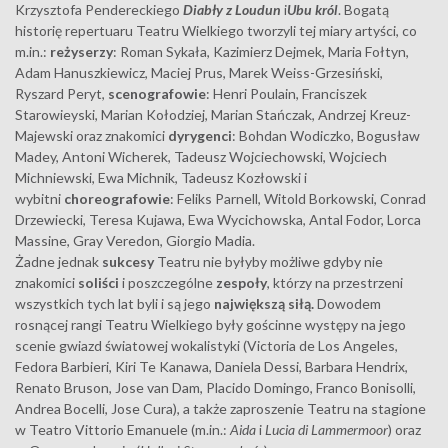
Krzysztofa Pendereckiego
Diabły z Loudun
i
Ubu król
. Bogatą
historię repertuaru Teatru Wielkiego tworzyli tej miary artyści, co
m.in.:
reżyserzy
: Roman Sykała, Kazimierz Dejmek, Maria Fołtyn,
Adam Hanuszkiewicz, Maciej Prus, Marek Weiss-Grzesiński,
Ryszard Peryt,
scenografowie
: Henri Poulain, Franciszek
Starowieyski, Marian Kołodziej, Marian Stańczak, Andrzej Kreuz-
Majewski oraz znakomici
dyrygenci
: Bohdan Wodiczko, Bogusław
Madey, Antoni Wicherek, Tadeusz Wojciechowski, Wojciech
Michniewski, Ewa Michnik, Tadeusz Kozłowski i
wybitni
choreografowie
: Feliks Parnell, Witold Borkowski, Conrad
Drzewiecki, Teresa Kujawa, Ewa Wycichowska, Antal Fodor, Lorca
Massine, Gray Veredon, Giorgio Madia.
Żadne jednak
sukcesy
Teatru nie byłyby możliwe gdyby nie
znakomici
soliści
i poszczególne
zespoły
, którzy na przestrzeni
wszystkich tych lat byli i są jego
największą siłą.
Dowodem
rosnącej rangi Teatru Wielkiego były gościnne występy na jego
scenie gwiazd światowej wokalistyki (Victoria de Los Angeles,
Fedora Barbieri, Kiri Te Kanawa, Daniela Dessi, Barbara Hendrix,
Renato Bruson, Jose van Dam, Placido Domingo, Franco Bonisolli,
Andrea Bocelli, Jose Cura), a także zaproszenie Teatru na stagione
w Teatro Vittorio Emanuele (m.in.:
Aida
i
Lucia di Lammermoor
) oraz