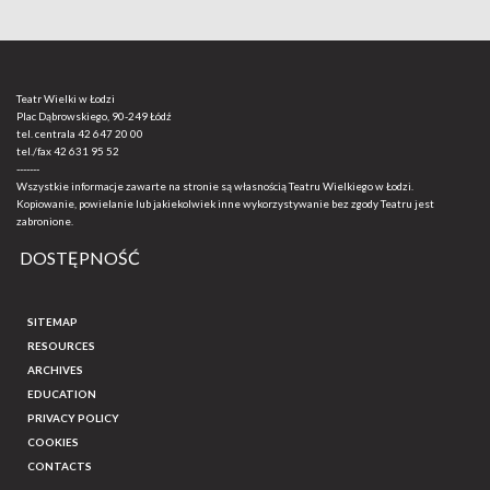
Teatr Wielki w Łodzi
Plac Dąbrowskiego, 90-249 Łódź
tel. centrala
42 647 20 00
tel./fax
42 631 95 52
-------
Wszystkie informacje zawarte na stronie są własnością Teatru Wielkiego w Łodzi.
Kopiowanie, powielanie lub jakiekolwiek inne wykorzystywanie bez zgody Teatru jest
zabronione.
DOSTĘPNOŚĆ
SITEMAP
RESOURCES
ARCHIVES
EDUCATION
PRIVACY POLICY
COOKIES
CONTACTS