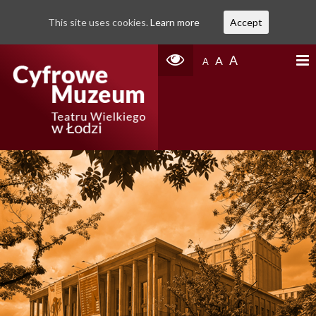
This site uses cookies.
Learn more
Accept
A
A
A