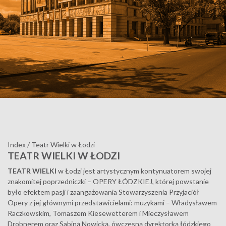
Index
/
Teatr Wielki w Łodzi
TEATR WIELKI W ŁODZI
TEATR WIELKI
w Łodzi jest artystycznym kontynuatorem swojej
znakomitej poprzedniczki – OPERY ŁÓDZKIEJ, której powstanie
było efektem pasji i zaangażowania Stowarzyszenia Przyjaciół
Opery z jej głównymi przedstawicielami: muzykami – Władysławem
Raczkowskim, Tomaszem Kiesewetterem i Mieczysławem
Drobnerem oraz Sabiną Nowicką, ówczesną dyrektorką łódzkiego