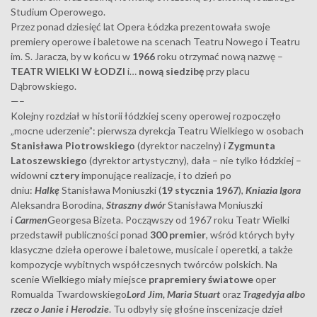
Studium Operowego.
Przez ponad dziesięć lat Opera Łódzka prezentowała swoje
premiery operowe i baletowe na scenach Teatru Nowego i Teatru
im. S. Jaracza, by w końcu w
1966
roku otrzymać nową nazwę –
TEATR WIELKI W ŁODZI
i…
nową siedzibę
przy placu
Dąbrowskiego.
—–
Kolejny rozdział w historii łódzkiej sceny operowej rozpoczęło
„mocne uderzenie”: pierwsza dyrekcja Teatru Wielkiego w osobach
Stanisława
Piotrowskiego
(dyrektor naczelny) i
Zygmunta
Latoszewskiego
(dyrektor artystyczny), dała – nie tylko łódzkiej –
widowni
cztery
imponujące realizacje, i to dzień po
dniu:
Halkę
Stanisława Moniuszki (
19 stycznia 1967
),
Kniazia Igora
Aleksandra Borodina,
Straszny dwór
Stanisława Moniuszki
i
Carmen
Georgesa Bizeta. Począwszy od 1967 roku Teatr Wielki
przedstawił publiczności ponad
300 premier
, wśród których były
klasyczne dzieła operowe i baletowe, musicale i operetki, a także
kompozycje wybitnych współczesnych twórców polskich. Na
scenie Wielkiego miały miejsce
prapremiery światowe
oper
Romualda Twardowskiego
Lord Jim,
Maria Stuart
oraz
Tragedyja albo
rzecz o Janie i Herodzie
. Tu odbyły się głośne inscenizacje dzieł