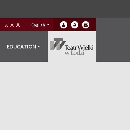
A
A
English
A
EDUCATION