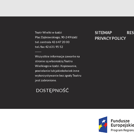
SITEMAP
RE
Teatr Wielki w Łodzi
Plac Dąbrowskiego, 90-249 Łódź
PRIVACY POLICY
tel. centrala
42 647 20 00
tel./fax
42 631 95 52
-------
Wszystkie informacje zawarte na
stronie są własnością Teatru
Wielkiego w Łodzi. Kopiowanie,
powielanie lub jakiekolwiek inne
wykorzystywanie bez zgody Teatru
jest zabronione.
DOSTĘPNOŚĆ