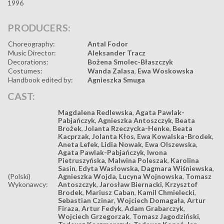
1996
PRODUCERS:
Choreography:
Antal Fodor
Music Director:
Aleksander Tracz
Decorations:
Bożena Smolec-Błaszczyk
Costumes:
Wanda Zalasa
,
Ewa Woskowska
Handbook edited by:
Agnieszka Smuga
CAST:
Magdalena Redlewska
,
Agata Pawlak-
Pabjańczyk
,
Agnieszka Antoszczyk
,
Beata
Brożek
,
Jolanta Rzeczycka-Henke
,
Beata
Kacprzak
,
Jolanta Kłos
,
Ewa Kowalska-Brodek
,
Aneta Lefek
,
Lidia Nowak
,
Ewa Olszewska
,
Agata Pawlak-Pabjańczyk
,
Iwona
Pietruszyńska
,
Malwina Poleszak
,
Karolina
Sasin
,
Edyta Wasłowska
,
Dagmara Wiśniewska
,
(Polski)
Agnieszka Wojda
,
Lucyna Wojnowska
,
Tomasz
Wykonawcy:
Antoszczyk
,
Jarosław Biernacki
,
Krzysztof
Brodek
,
Mariusz Caban
,
Kamil Chmielecki
,
Sebastian Czinar
,
Wojciech Domagała
,
Artur
Firaza
,
Artur Fedyk
,
Adam Grabarczyk
,
Wojciech Grzegorzak
,
Tomasz Jagodziński
,