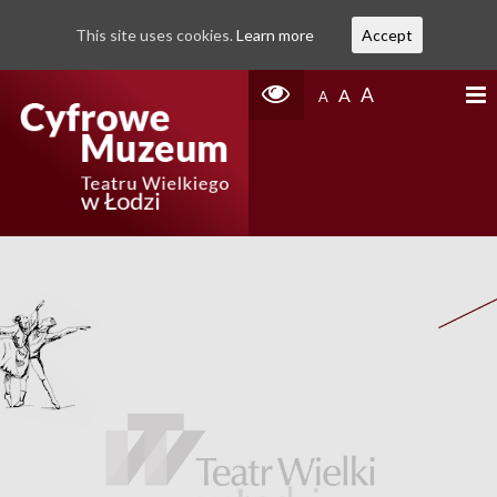
This site uses cookies.
Learn more
Accept
A
A
A