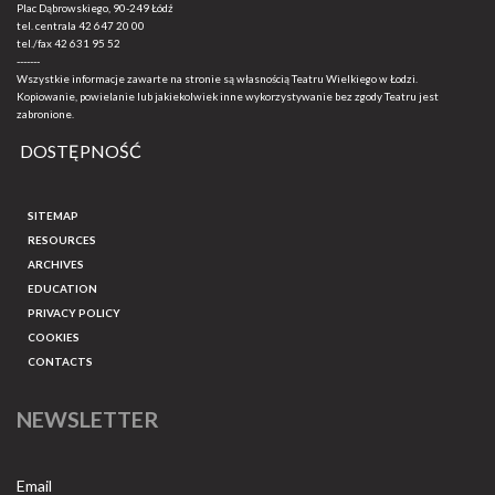
Plac Dąbrowskiego, 90-249 Łódź
tel. centrala
42 647 20 00
tel./fax
42 631 95 52
-------
Wszystkie informacje zawarte na stronie są własnością Teatru Wielkiego w Łodzi.
Kopiowanie, powielanie lub jakiekolwiek inne wykorzystywanie bez zgody Teatru jest
zabronione.
DOSTĘPNOŚĆ
SITEMAP
RESOURCES
ARCHIVES
EDUCATION
PRIVACY POLICY
COOKIES
CONTACTS
NEWSLETTER
Email