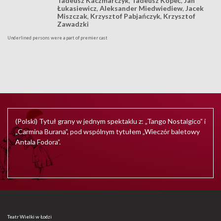
Tadeusz Kaczmarczyk
,
Tadeusz Kopeć
,
Jan
Łukasiewicz
,
Aleksander Miedwiediew
,
Jacek
Miszczak
,
Krzysztof Pabjańczyk
,
Krzysztof
Zawadzki
Underlined persons were a part of premier cast
(Polski) Tytuł grany w jednym spektaklu z: „Tango Nostalgico” i
„Carmina Burana”, pod wspólnym tytułem „Wieczór baletowy
Antala Fodora”.
Teatr Wielki w Łodzi