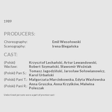
1989
PRODUCERS:
Choreography:
Emil Wesołowski
Scenography:
Irena Biegańska
CAST:
(Polski)
Krzysztof Lechański
,
Artur Lewandowski
,
Wacław:
Robert Szymański
,
Sławomir Woźniak
Tomasz Jagodziński
,
Jarosław Sołowianowicz
,
(Polski) Pan S.:
Karol Urbański
(Polski) Pani T.:
Małgorzata Marcinkowska
,
Edyta Wasłowska
Anna Gruszka
,
Anna Krzyśków
,
Malwina
(Polski) Pani R.:
Poleszak
Underlined persons were a part of premier cast