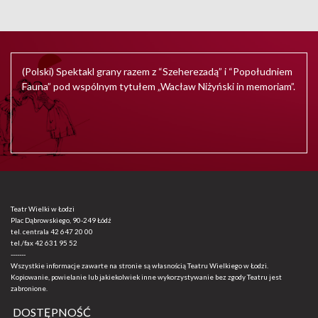
(Polski) Spektakl grany razem z “Szeherezadą” i “Popołudniem
Fauna” pod wspólnym tytułem „Wacław Niżyński in memoriam”.
Teatr Wielki w Łodzi
Plac Dąbrowskiego, 90-249 Łódź
tel. centrala
42 647 20 00
tel./fax
42 631 95 52
-------
Wszystkie informacje zawarte na stronie są własnością Teatru Wielkiego w Łodzi.
Kopiowanie, powielanie lub jakiekolwiek inne wykorzystywanie bez zgody Teatru jest
zabronione.
DOSTĘPNOŚĆ