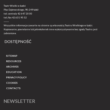
Teatr Wielki w Łodzi
Plac Dąbrowskiego, 90-249 Łódź
tel. centrala
42 647 20 00
tel./fax
42 631 95 52
-------
Wszystkie informacje zawarte na stronie są własnością Teatru Wielkiego w Łodzi.
Kopiowanie, powielanie lub jakiekolwiek inne wykorzystywanie bez zgody Teatru jest
zabronione.
DOSTĘPNOŚĆ
SITEMAP
RESOURCES
ARCHIVES
EDUCATION
PRIVACY POLICY
COOKIES
CONTACTS
NEWSLETTER