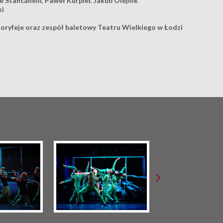
e Stancanelli
,
Paweł Kurpiel
,
Jakub Olejnik
ki
, koryfeje oraz zespół baletowy Teatru Wielkiego w Łodzi