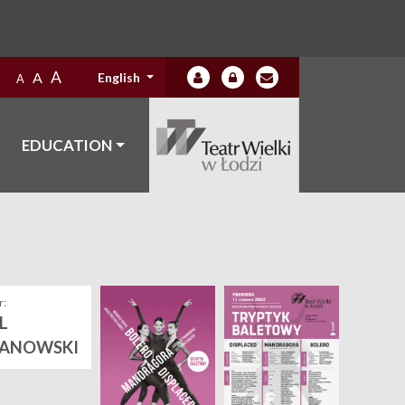
A
A
English
A
EDUCATION
:
L
ANOWSKI