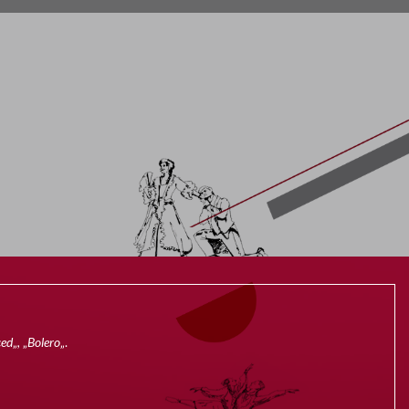
ced
„, „
Bolero
„.