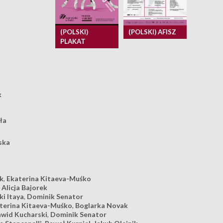
(POLSKI)
(POLSKI) AFISZ
PLAKAT
k
ła
ska
k
,
Ekaterina Kitaeva-Muśko
,
Alicja Bajorek
ki Itaya
,
Dominik Senator
terina Kitaeva-Muśko
,
Boglarka Novak
wid Kucharski
,
Dominik Senator