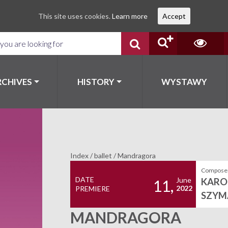
This site uses cookies.
Learn more
Accept
RCHIVES
HISTORY
WYSTAWY
Index
/
ballet
/
Mandragora
Composer
DATE
June
KARO
11,
2022
PREMIERE
SZYM
MANDRAGORA