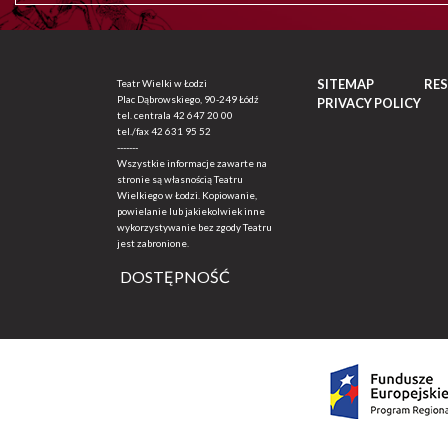
SITEMAP
RE
Teatr Wielki w Łodzi
Plac Dąbrowskiego, 90-249 Łódź
PRIVACY POLICY
tel. centrala
42 647 20 00
tel./fax
42 631 95 52
-------
Wszystkie informacje zawarte na
stronie są własnością Teatru
Wielkiego w Łodzi. Kopiowanie,
powielanie lub jakiekolwiek inne
wykorzystywanie bez zgody Teatru
jest zabronione.
DOSTĘPNOŚĆ