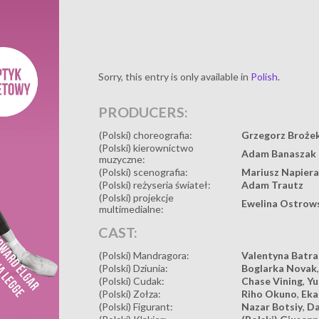
Sorry, this entry is only available in
Polish
.
PRODUCERS:
(Polski) choreografia:
Grzegorz Broże
(Polski) kierownictwo
Adam Banaszak
muzyczne:
(Polski) scenografia:
Mariusz Napiera
(Polski) reżyseria świateł:
Adam Trautz
(Polski) projekcje
Ewelina Ostrow
multimedialne:
CAST:
(Polski) Mandragora:
Valentyna Batra
(Polski) Dziunia:
Boglarka Novak
(Polski) Cudak:
Chase Vining
,
Yu
(Polski) Zołza:
Riho Okuno
,
Eka
(Polski) Figurant:
Nazar Botsiy
,
Da