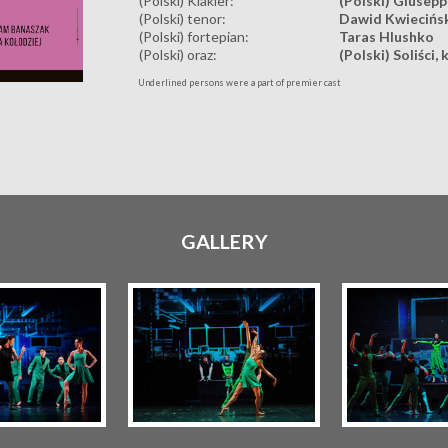
(Polski) Klakier:
(Polski) Giusepp
(Polski) tenor:
Dawid Kwiecińs
(Polski) fortepian:
Taras Hlushko
(Polski) oraz:
(Polski) Soliści
Underlined persons were a part of premier cast
GALLERY