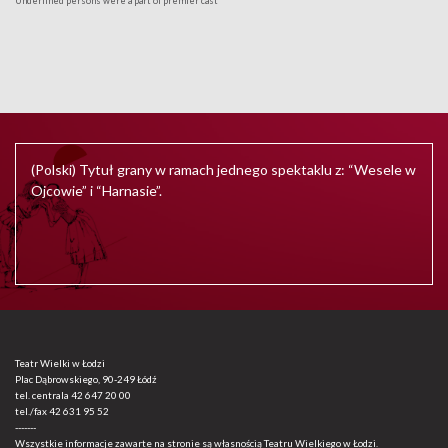
Underlined persons were a part of premier cast
(Polski) Tytuł grany w ramach jednego spektaklu z: “Wesele w
Ojcowie” i “Harnasie”.
Teatr Wielki w Łodzi
Plac Dąbrowskiego, 90-249 Łódź
tel. centrala
42 647 20 00
tel./fax
42 631 95 52
-------
Wszystkie informacje zawarte na stronie są własnością Teatru Wielkiego w Łodzi.