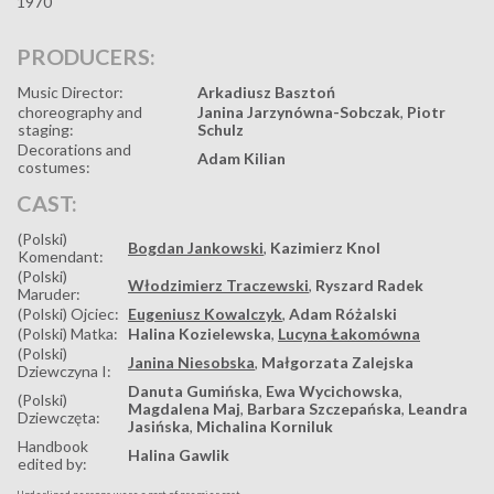
1970
PRODUCERS:
Music Director:
Arkadiusz Basztoń
choreography and
Janina Jarzynówna-Sobczak
,
Piotr
staging:
Schulz
Decorations and
Adam Kilian
costumes:
CAST:
(Polski)
Bogdan Jankowski
,
Kazimierz Knol
Komendant:
(Polski)
Włodzimierz Traczewski
,
Ryszard Radek
Maruder:
(Polski) Ojciec:
Eugeniusz Kowalczyk
,
Adam Różalski
(Polski) Matka:
Halina Kozielewska
,
Lucyna Łakomówna
(Polski)
Janina Niesobska
,
Małgorzata Zalejska
Dziewczyna I:
Danuta Gumińska
,
Ewa Wycichowska
,
(Polski)
Magdalena Maj
,
Barbara Szczepańska
,
Leandra
Dziewczęta:
Jasińska
,
Michalina Korniluk
Handbook
Halina Gawlik
edited by: