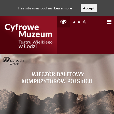
This site uses cookies.
Learn more
Accept
A
A
A