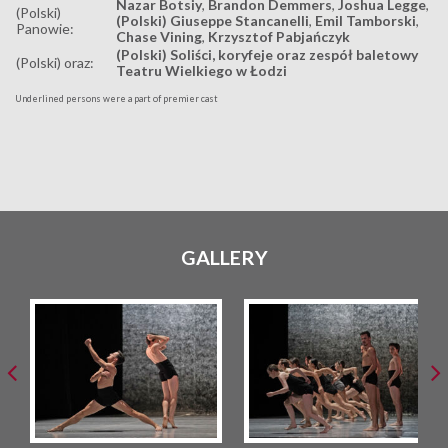
Nazar Botsiy
,
Brandon Demmers
,
Joshua Legge
,
(Polski)
(Polski) Giuseppe Stancanelli
,
Emil Tamborski
,
Panowie:
Chase Vining
,
Krzysztof Pabjańczyk
(Polski) Soliści, koryfeje oraz zespół baletowy
(Polski) oraz:
Teatru Wielkiego w Łodzi
Underlined persons were a part of premier cast
GALLERY