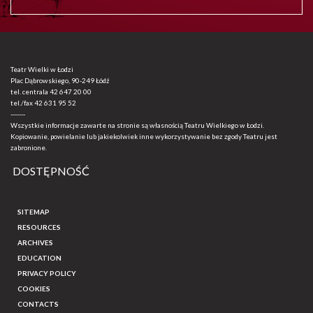
Teatr Wielki w Łodzi
Plac Dąbrowskiego, 90-249 Łódź
tel. centrala
42 647 20 00
tel./fax
42 631 95 52
-------
Wszystkie informacje zawarte na stronie są własnością Teatru Wielkiego w Łodzi.
Kopiowanie, powielanie lub jakiekolwiek inne wykorzystywanie bez zgody Teatru jest
zabronione.
DOSTĘPNOŚĆ
SITEMAP
RESOURCES
ARCHIVES
EDUCATION
PRIVACY POLICY
COOKIES
CONTACTS