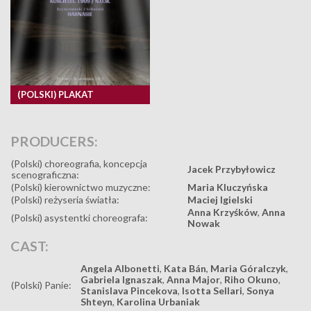
(POLSKI) PLAKAT
PRODUCERS:
(Polski) choreografia, koncepcja
Jacek Przybyłowicz
scenograficzna:
(Polski) kierownictwo muzyczne:
Maria Kluczyńska
(Polski) reżyseria światła:
Maciej Igielski
Anna Krzyśków
,
Anna
(Polski) asystentki choreografa:
Nowak
CAST:
Angela Albonetti
,
Kata Bán
,
Maria Góralczyk
,
Gabriela Ignaszak
,
Anna Major
,
Riho Okuno
,
(Polski) Panie:
Stanislava Pincekova
,
Isotta Sellari
,
Sonya
Shteyn
,
Karolina Urbaniak