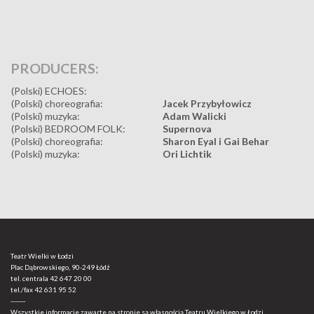
PRODUCERS:
(Polski) ECHOES:
(Polski) choreografia:
Jacek Przybyłowicz
(Polski) muzyka:
Adam Walicki
(Polski) BEDROOM FOLK:
Supernova
(Polski) choreografia:
Sharon Eyal i Gai Behar
(Polski) muzyka:
Ori Lichtik
Teatr Wielki w Łodzi
Plac Dąbrowskiego, 90-249 Łódź
tel. centrala
42 647 20 00
tel./fax
42 631 95 52
-------
Wszystkie informacje zawarte na stronie są własnością Teatru Wielkiego w Łodzi.