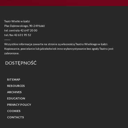
Teatr Wielki w Łodzi
Plac Dąbrowskiego, 90-249 Łódź
tel. centrala
42 647 20 00
tel./fax
42 631 95 52
-------
Wszystkie informacje zawarte na stronie są własnością Teatru Wielkiego w Łodzi.
Kopiowanie, powielanie lub jakiekolwiek inne wykorzystywanie bez zgody Teatru jest
zabronione.
DOSTĘPNOŚĆ
SITEMAP
RESOURCES
ARCHIVES
EDUCATION
PRIVACY POLICY
COOKIES
CONTACTS