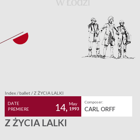
Index
/
ballet
/
Z ŻYCIA LALKI
Composer:
DATE
May
14,
CARL ORFF
1993
PREMIERE
Z ŻYCIA LALKI