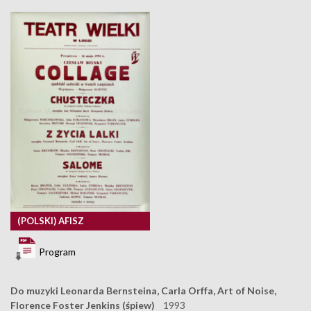
(POLSKI) AFISZ
Program
Do muzyki Leonarda Bernsteina, Carla Orffa, Art of Noise,
Florence Foster Jenkins (śpiew)
1993