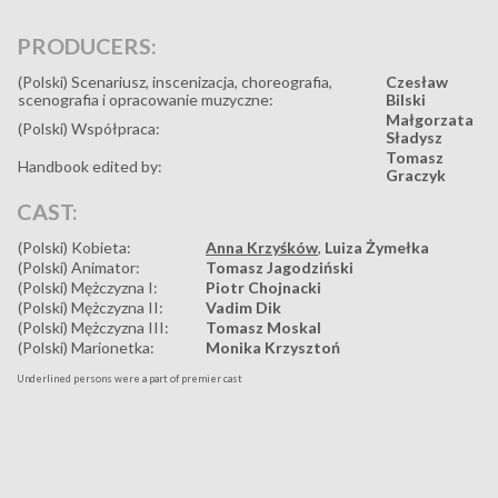
PRODUCERS:
(Polski) Scenariusz, inscenizacja, choreografia,
Czesław
scenografia i opracowanie muzyczne:
Bilski
Małgorzata
(Polski) Współpraca:
Sładysz
Tomasz
Handbook edited by:
Graczyk
CAST:
(Polski) Kobieta:
Anna Krzyśków
,
Luiza Żymełka
(Polski) Animator:
Tomasz Jagodziński
(Polski) Mężczyzna I:
Piotr Chojnacki
(Polski) Mężczyzna II:
Vadim Dik
(Polski) Mężczyzna III:
Tomasz Moskal
(Polski) Marionetka:
Monika Krzysztoń
Underlined persons were a part of premier cast