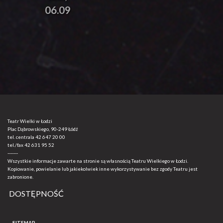
06.09
Teatr Wielki w Łodzi
Plac Dąbrowskiego, 90-249 Łódź
tel. centrala
42 647 20 00
tel./fax
42 631 95 52
-------
Wszystkie informacje zawarte na stronie są własnością Teatru Wielkiego w Łodzi.
Kopiowanie, powielanie lub jakiekolwiek inne wykorzystywanie bez zgody Teatru jest
zabronione.
DOSTĘPNOŚĆ
SITEMAP