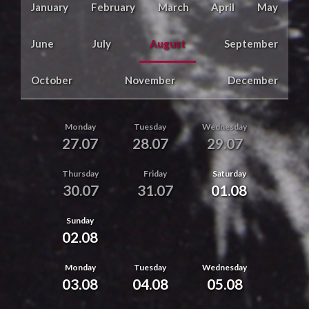
January
February
March
April
May
June
July
August
September
October
November
December
Monday
Tuesday
Wednesday
27.07
28.07
29.07
Thursday
Friday
Saturday
30.07
31.07
01.08
Sunday
02.08
Monday
Tuesday
Wednesday
03.08
04.08
05.08