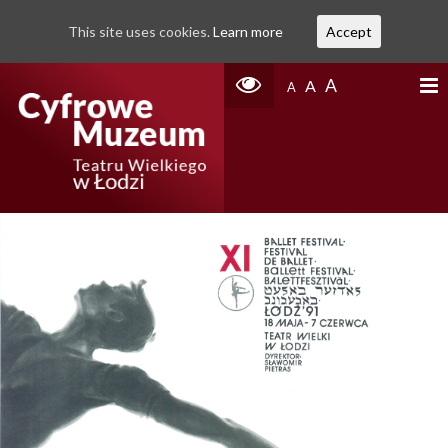
This site uses cookies.
Learn more
Accept
A
A
A